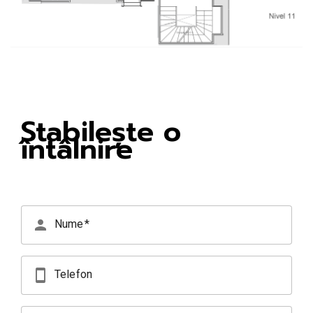
Stabilește o
întâlnire
person
Nume
smartphone
Telefon