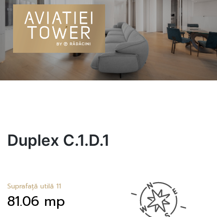
Skip
to
content
Duplex C.1.D.1
Suprafață utilă 11
81.06 mp